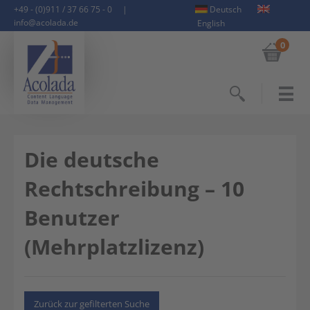
+49 - (0)911 / 37 66 75 - 0
|
Deutsch
info@acolada.de
English
0
Suchen
Die deutsche
Rechtschreibung – 10
Benutzer
(Mehrplatzlizenz)
Zurück zur gefilterten Suche