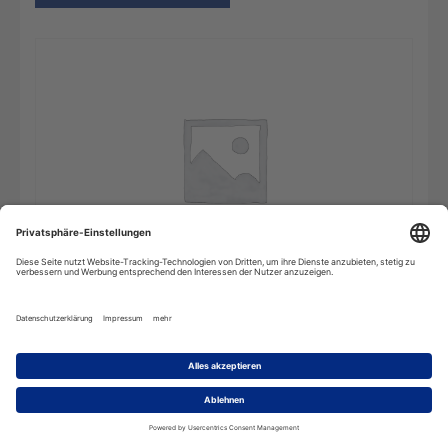
Die
In den Warenkorb
deutsche
Rechtschreibung
-
10
Benutzer
(Mehrplatzlizenz)