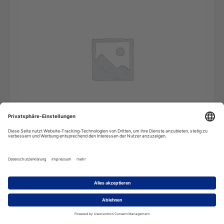
Wörterbuch
In den Warenkorb
Arabisch
-
2
Benutzer
(Mehrplatzlizenz)
Menge
Beschreibung