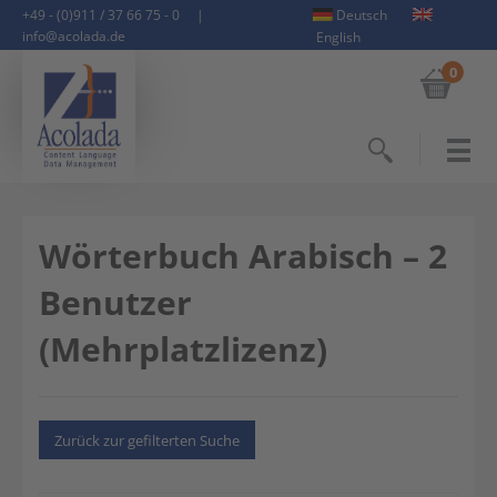
+49 - (0)911 / 37 66 75 - 0
|
Deutsch
info@acolada.de
English
0
Suchen
Wörterbuch Arabisch – 2
Benutzer
(Mehrplatzlizenz)
Zurück zur gefilterten Suche