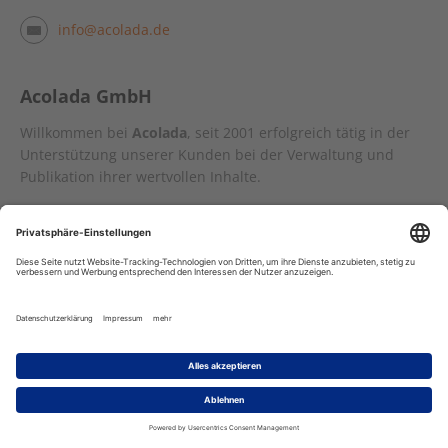
info@acolada.de
Acolada GmbH
Willkommen bei
Acolada
, seit 2001 erfolgreich tätig in der
Unterstützung unserer Kunden bei der Verwaltung und
Publikation ihrer wertvollen Inhalte.
Mit
Sirius CMS
, dem hochgradig flexiblen XML- und SGML-
Redaktionssystem bieten wir eine erstklassige Umgebung
für die Erstellung, Verwaltung und Publikation von Daten in
den Bereichen Dokumentation, Schulungsunterlagen,
Teilekataloge oder Verlagsinhalte.
Mit dem Word-like XML-Editor
SIMQIN
ermöglichen wir die
Erstellung und Pflege von validen XML-Daten in einer
angenehmen Autorenoberfläche.
Die Content Delivery Plattform
Cobrili
ist eine moderne