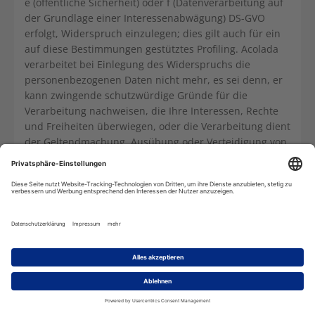
e (öffentliche Sicherheit) oder f (Datenverarbeitung auf
der Grundlage einer Interessenabwägung) DS-GVO
erfolgt, Widerspruch einzulegen; dies gilt auch für ein
auf diese Bestimmungen gestütztes Profiling. Acolada
verarbeitet bei Einlegung des Widerspruchs die
personenbezogenen Daten nicht mehr, es sei denn, er
kann zwingende schutzwürdige Gründe für die
Verarbeitung nachweisen, die Ihre Interessen, Rechte
und Freiheiten überwiegen, oder die Verarbeitung dient
der Geltendmachung, Ausübung oder Verteidigung von
Rechtsansprüchen.
Widerspruchsrecht bei Direktwerbung
Falls Acolada personenbezogene Daten von Ihnen
verarbeitet, um Direktwerbung zu betreiben, so haben
Sie das Recht, jederzeit Widerspruch gegen die
Verarbeitung Sie betreffender personenbezogener
Daten zum Zwecke derartiger Werbung einzulegen; dies
gilt auch für das Profiling, soweit es mit solcher
Direktwerbung in Verbindung steht. Widersprechen Sie