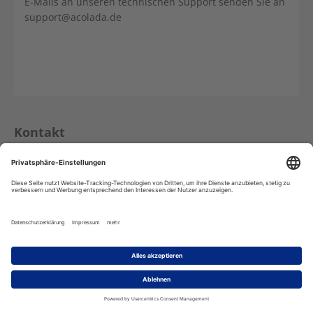
E-Mails an unseren technischen Support senden Sie an
support@acolada.de
Kontakt
Wallensteinstr. 61-63
D - 90431 Nürnberg
Tel.: +49 - (0)911 / 37 66 75 - 0
Fax: +49 - (0)911 / 37 66 75 - 29
info@acolada.de
Acolada GmbH