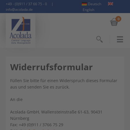
+49 - (0)911 / 37 66 75 - 0
|
Deutsch
info@acolada.de
English
0
Suchen
Widerrufsformular
Füllen Sie bitte für einen Widerspruch dieses Formular
aus und senden Sie es zurück.
An die
Acolada GmbH, Wallensteinstraße 61-63, 90431
Nürnberg
Fax: +49 (0)911 / 3766 75 29