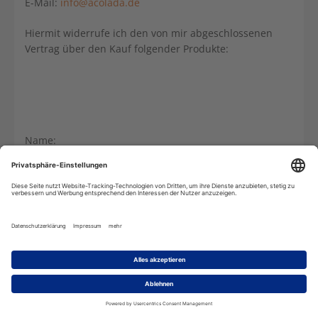
E-Mail:
info@acolada.de
Hiermit widerrufe ich den von mir abgeschlossenen
Vertrag über den Kauf folgender Produkte:
Name:
Anschrift:
Bestelldatum: