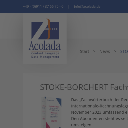
+49 - (0)911 / 37 66 75 - 0
|
info@acolada.de
Start
>
News
>
STO
STOKE-BORCHERT Fachw
Das „Fachwörterbuch der Rec
Internationale-Rechnungslegun
November 2023 umfassend er
Den Abonnenten steht es sei
umsteigen.