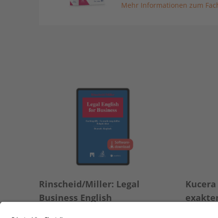
Mehr Informationen zum Fach
Rinscheid/Miller: Legal
Kucera
Business English
exakte
und de