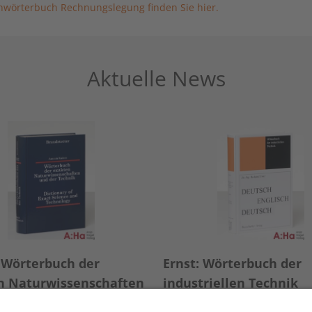
wörterbuch Rechnungslegung finden Sie hier.
Aktuelle News
 Wörterbuch der
Ernst: Wörterbuch der
n Naturwissenschaften
industriellen Technik
r Technik