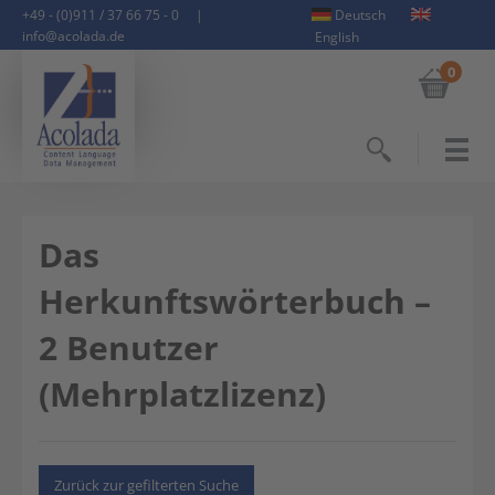
+49 - (0)911 / 37 66 75 - 0
|
Deutsch
info@acolada.de
English
0
Suchen
Das
Herkunftswörterbuch –
2 Benutzer
(Mehrplatzlizenz)
Zurück zur gefilterten Suche