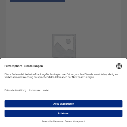
Das
In den Warenkorb
Herkunftswörterbuch
-
2
Benutzer
(Mehrplatzlizenz)
Menge