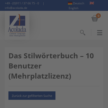
+49 - (0)911 / 37 66 75 - 0
|
Deutsch
info@acolada.de
English
0
Suchen
Das Stilwörterbuch – 10
Benutzer
(Mehrplatzlizenz)
Zurück zur gefilterten Suche