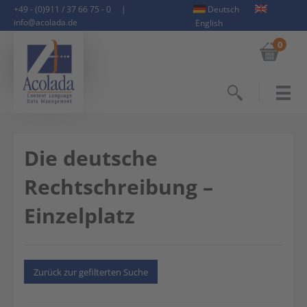
+49 - (0)911 / 37 66 75 - 0
|
Deutsch
info@acolada.de
English
0
Suchen
Die deutsche
Rechtschreibung –
Einzelplatz
Zurück zur gefilterten Suche