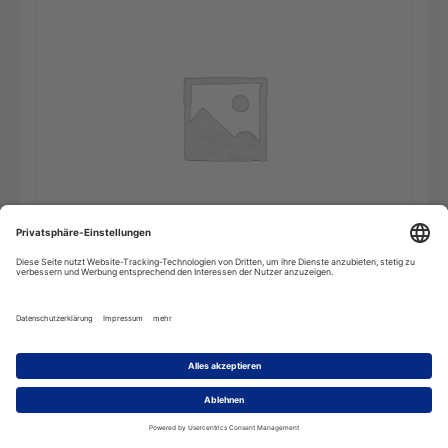
Die
In den Warenkorb
deutsche
Rechtschreibung
-
Einzelplatz
Menge
Beschreibung