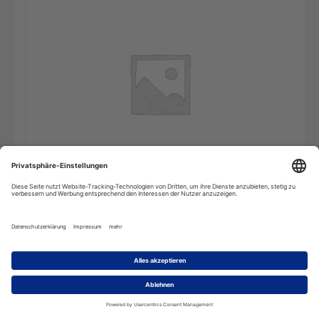
Fachwörterbuch
In den Warenkorb
Chemie
-
10
Benutzer
(Mehrplatzlizenz)
Menge
Beschreibung