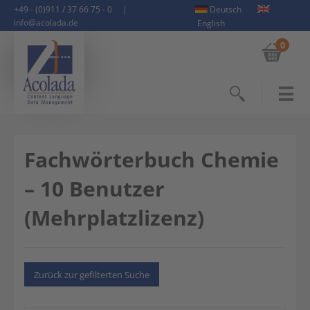
+49 - (0)911 / 37 66 75 - 0
|
Deutsch
info@acolada.de
English
0
Suchen
Fachwörterbuch Chemie
– 10 Benutzer
(Mehrplatzlizenz)
Zurück zur gefilterten Suche