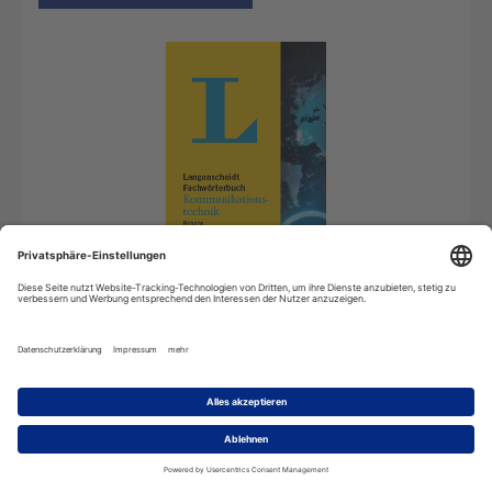
Android
Nutzung durch eine Person auf Android-
Betriebssystemen
69,99
€
*