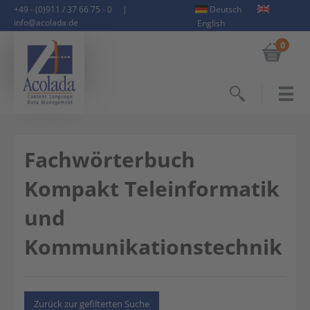
+49 - (0)911 / 37 66 75 - 0
|
Deutsch
info@acolada.de
English
0
Suchen
Fachwörterbuch
Kompakt Teleinformatik
und
Kommunikationstechnik
Zurück zur gefilterten Suche