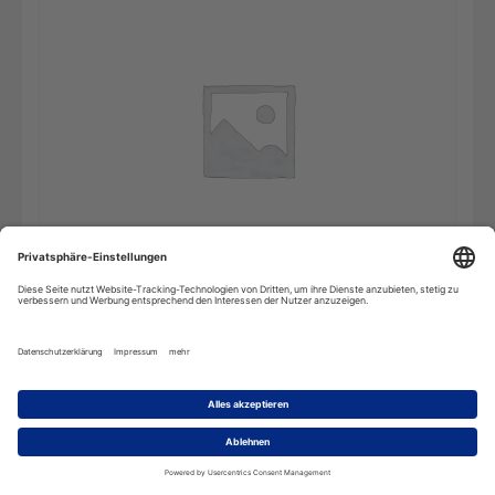
Fachwörterbuch
In den Warenkorb
Strafrecht
-
Online
Wörterbuch
Menge
Beschreibung