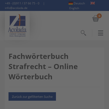
+49 - (0)911 / 37 66 75 - 0
|
Deutsch
info@acolada.de
English
0
Suchen
Fachwörterbuch
Strafrecht – Online
Wörterbuch
Zurück zur gefilterten Suche