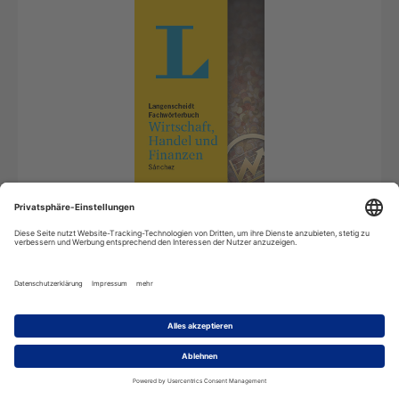
Android
Nutzung durch eine Person auf Android-
Betriebssystemen
89,99
€
*
In den Warenkorb