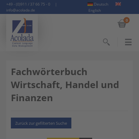
+49 - (0)911 / 37 66 75 - 0
|
Deutsch
info@acolada.de
English
0
Suchen
Fachwörterbuch
Wirtschaft, Handel und
Finanzen
Zurück zur gefilterten Suche