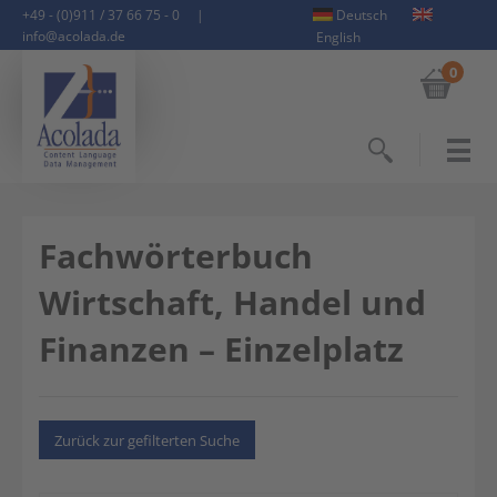
+49 - (0)911 / 37 66 75 - 0
|
Deutsch
info@acolada.de
English
0
Suchen
Fachwörterbuch
Wirtschaft, Handel und
Finanzen – Einzelplatz
Zurück zur gefilterten Suche