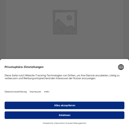
Gran
In den Warenkorb
Diccionario
Técnico
-
Einzelplatz
Menge
Beschreibung