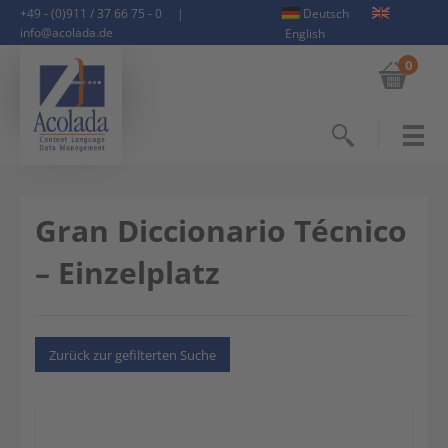
+49 - (0)911 / 37 66 75 - 0
|
Deutsch
info@acolada.de
English
0
Suchen
Gran Diccionario Técnico
– Einzelplatz
Zurück zur gefilterten Suche