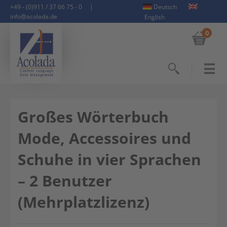
+49 - (0)911 / 37 66 75 - 0
|
Deutsch
info@acolada.de
English
0
Suchen
Großes Wörterbuch
Mode, Accessoires und
Schuhe in vier Sprachen
– 2 Benutzer
(Mehrplatzlizenz)