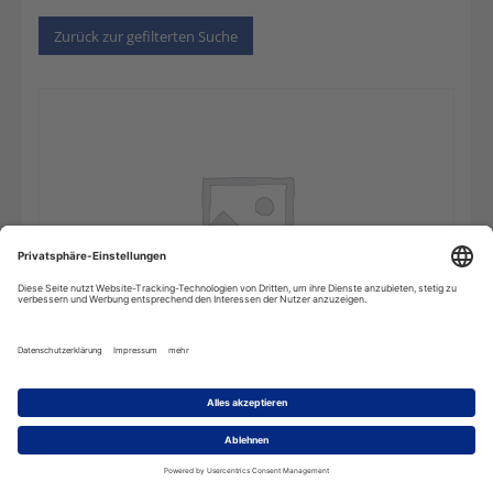
Zurück zur gefilterten Suche
Großes
In den Warenkorb
Wörterbuch
Mode,
Accessoires
und