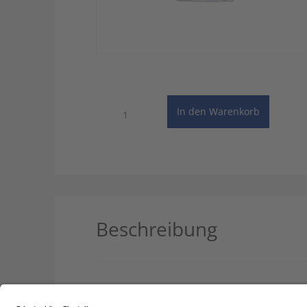
Handwörterbuch
In den Warenkorb
Russisch
Daum/Schenk
-
Einzelplatz
Menge
Beschreibung