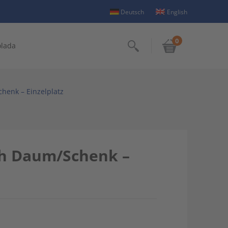
Deutsch
English
0
olada
Suchen
enk – Einzelplatz
h Daum/Schenk –