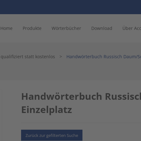
Home
Produkte
Wörterbücher
Download
Über Ac
ualifiziert statt kostenlos
>
Handwörterbuch Russisch Daum/Sch
Handwörterbuch Russisc
Einzelplatz
Zurück zur gefilterten Suche