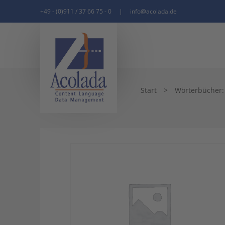
+49 - (0)911 / 37 66 75 - 0
|
info@acolada.de
Start
>
Wörterbücher: q