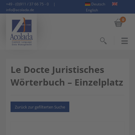
+49 - (0)911 / 37 66 75 - 0
|
Deutsch
info@acolada.de
English
0
Suchen
Le Docte Juristisches
Wörterbuch – Einzelplatz
Zurück zur gefilterten Suche