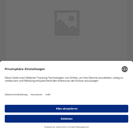
Le
In den Warenkorb
Docte
Juristisches
Wörterbuch
-
Einzelplatz
Menge
Beschreibung