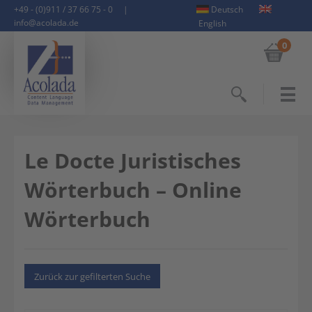
+49 - (0)911 / 37 66 75 - 0
|
Deutsch
info@acolada.de
English
0
Suchen
Le Docte Juristisches
Wörterbuch – Online
Wörterbuch
Zurück zur gefilterten Suche