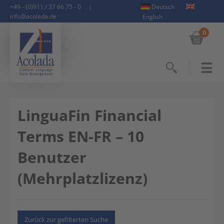
+49 - (0)911 / 37 66 75 - 0
|
Deutsch
info@acolada.de
English
0
Suchen
LinguaFin Financial
Terms EN-FR – 10
Benutzer
(Mehrplatzlizenz)
Zurück zur gefilterten Suche