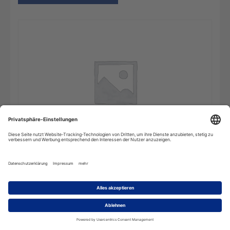
LinguaFin
In den Warenkorb
Financial
Terms
EN-
FR
-
10