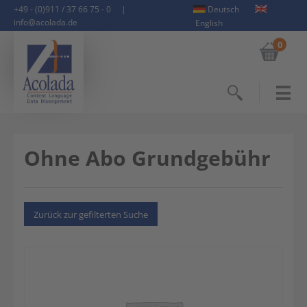
+49 - (0)911 / 37 66 75 - 0
|
Deutsch
info@acolada.de
English
0
Suchen
Ohne Abo Grundgebühr
Zurück zur gefilterten Suche