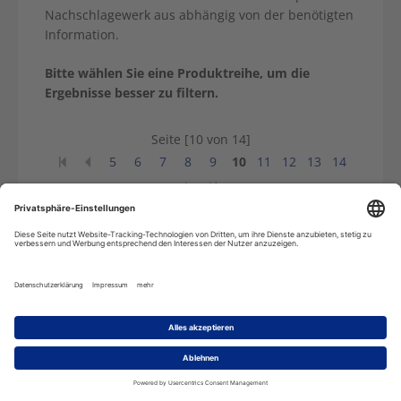
Nachschlagewerk aus abhängig von der benötigten
Information.
Bitte wählen Sie eine Produktreihe, um die
Ergebnisse besser zu filtern.
Seite [10 von 14]
5
6
7
8
9
10
11
12
13
14
Sortieren nach
Anzahl