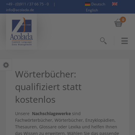
+49 - (0)911 / 37 66 75 - 0
|
Deutsch
info@acolada.de
English
0
Suchen
Wörterbücher:
qualifiziert statt
kostenlos
Unsere
Nachschlagewerke
sind
Fachwörterbücher, Wörterbücher, Enzyklopädien,
Thesauren, Glossare oder Lexika und helfen Ihnen
das Wissen zu erweitern. Wählen Sie das passende