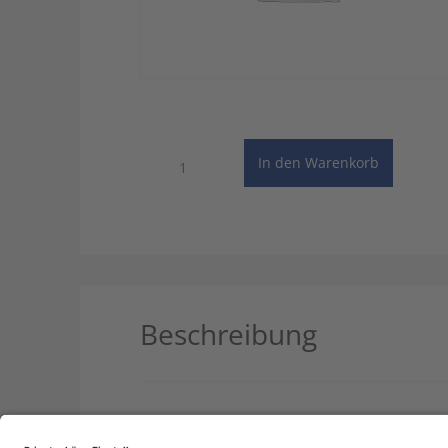
Pinkhof
In den Warenkorb
Geneeskundig
woordenboek
-
Online
Wörterbuch
Menge
Beschreibung