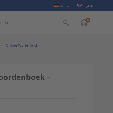
Deutsch
English
0
olada
Suchen
k – Online Wörterbuch
oordenboek –