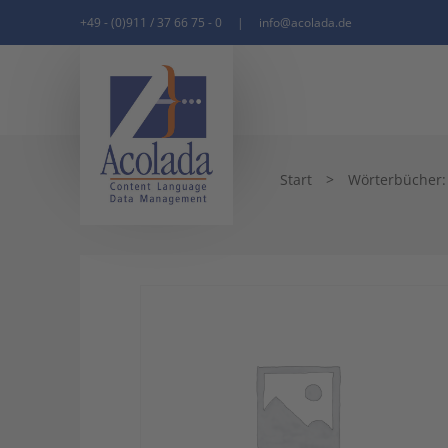
+49 - (0)911 / 37 66 75 - 0
|
info@acolada.de
Start
>
Wörterbücher: q