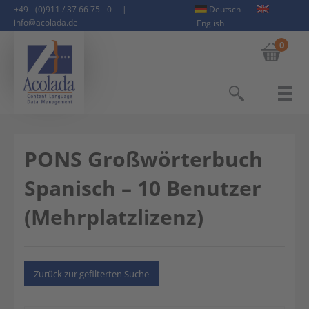
+49 - (0)911 / 37 66 75 - 0
|
Deutsch
info@acolada.de
English
0
Suchen
PONS Großwörterbuch
Spanisch – 10 Benutzer
(Mehrplatzlizenz)
Zurück zur gefilterten Suche