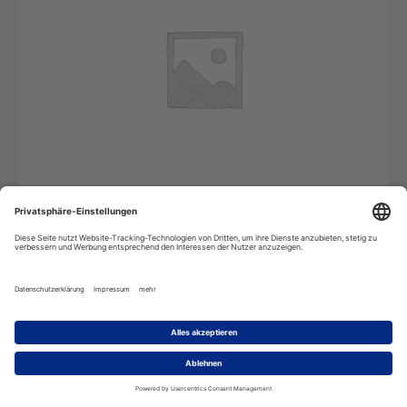
PONS
In den Warenkorb
Großwörterbuch
Spanisch
-
Einzelplatz
Menge
Beschreibung