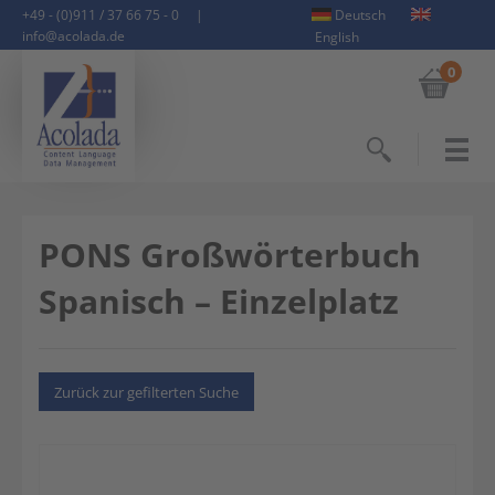
+49 - (0)911 / 37 66 75 - 0
|
Deutsch
info@acolada.de
English
0
Suchen
PONS Großwörterbuch
Spanisch – Einzelplatz
Zurück zur gefilterten Suche