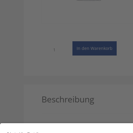
Taschenwörterbuch
In den Warenkorb
Portugiesisch
-
Update
(Einzelplatz)
Menge
Beschreibung