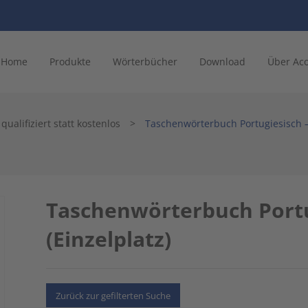
Home
Produkte
Wörterbücher
Download
Über Ac
ualifiziert statt kostenlos
>
Taschenwörterbuch Portugiesisch –
Taschenwörterbuch Portu
(Einzelplatz)
Zurück zur gefilterten Suche