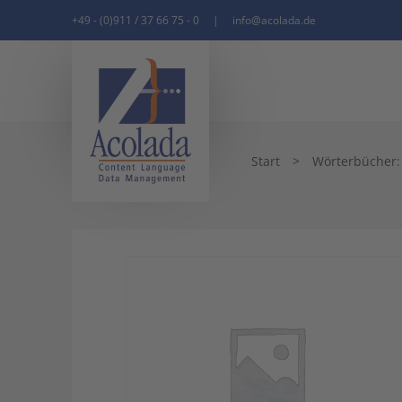
+49 - (0)911 / 37 66 75 - 0
|
info@acolada.de
Start
>
Wörterbücher: q