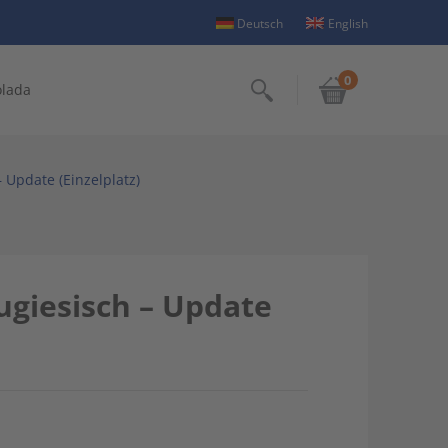
Deutsch
English
0
olada
Suchen
 Update (Einzelplatz)
giesisch – Update