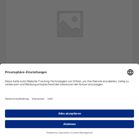
Taschenwörterbuch
In den Warenkorb
Tschechisch
-
Android
Menge
Beschreibung