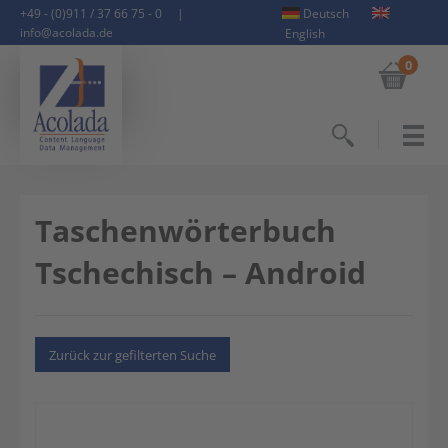
+49 - (0)911 / 37 66 75 - 0
|
Deutsch
info@acolada.de
English
0
Suchen
Taschenwörterbuch
Tschechisch – Android
Zurück zur gefilterten Suche