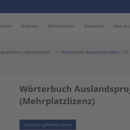
Home
Produkte
Wörterbücher
Download
Über Ac
ualifiziert statt kostenlos
>
Wörterbuch Auslandsprojekte – 10 
Wörterbuch Auslandsproj
(Mehrplatzlizenz)
Zurück zur gefilterten Suche