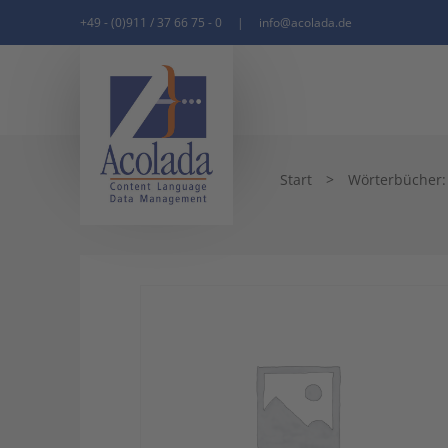
+49 - (0)911 / 37 66 75 - 0
|
info@acolada.de
Start
>
Wörterbücher: q