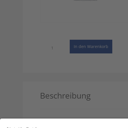
Wörterbuch
In den Warenkorb
Auslandsprojekte
-
10
Benutzer
(Mehrplatzlizenz)
Menge
Beschreibung