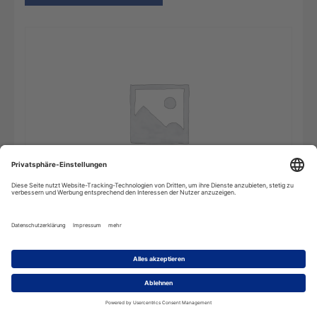
Wörterbuch
In den Warenkorb
Auslandsprojekte
-
2
Benutzer
(Mehrplatzlizenz)
Menge