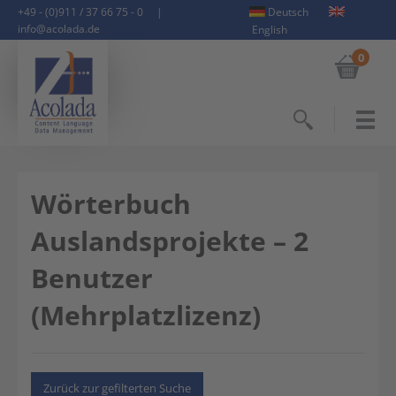
+49 - (0)911 / 37 66 75 - 0
|
Deutsch
info@acolada.de
English
0
Suchen
Wörterbuch
Auslandsprojekte – 2
Benutzer
(Mehrplatzlizenz)
Zurück zur gefilterten Suche