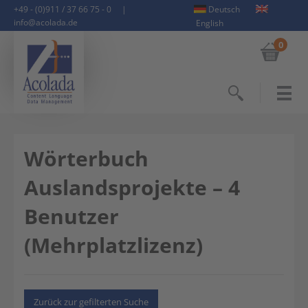
+49 - (0)911 / 37 66 75 - 0
|
Deutsch
info@acolada.de
English
0
Suchen
Wörterbuch
Auslandsprojekte – 4
Benutzer
(Mehrplatzlizenz)
Zurück zur gefilterten Suche