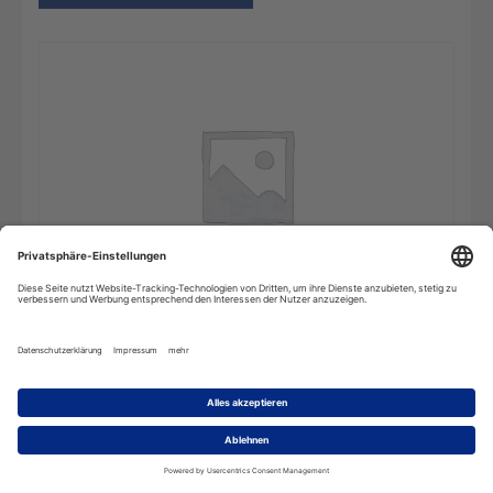
Wörterbuch
In den Warenkorb
Auslandsprojekte
-
4
Benutzer
(Mehrplatzlizenz)
Menge