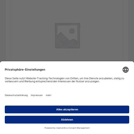
Wörterbuch
In den Warenkorb
Bauwesen
-
2
Benutzer
(Mehrplatzlizenz)
Menge
Beschreibung