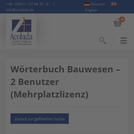
+49 - (0)911 / 37 66 75 - 0
|
Deutsch
info@acolada.de
English
0
Suchen
Wörterbuch Bauwesen –
2 Benutzer
(Mehrplatzlizenz)
Zurück zur gefilterten Suche