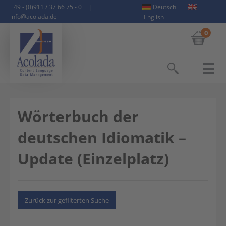
+49 - (0)911 / 37 66 75 - 0
|
Deutsch
info@acolada.de
English
0
Suchen
Wörterbuch der
deutschen Idiomatik –
Update (Einzelplatz)
Zurück zur gefilterten Suche