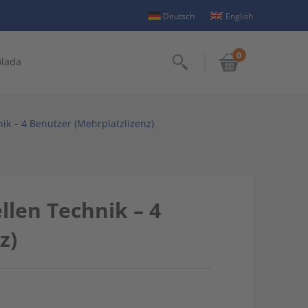
Deutsch
English
0
olada
Suchen
ik – 4 Benutzer (Mehrplatzlizenz)
llen Technik – 4
z)