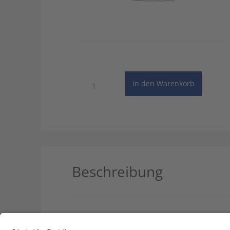
Wörterbuch
In den Warenkorb
der
industriellen
Technik
-
4
Benutzer
(Mehrplatzlizenz)
Menge
Beschreibung