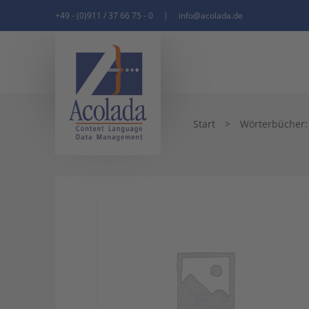
+49 - (0)911 / 37 66 75 - 0
|
info@acolada.de
Start
>
Wörterbücher: q