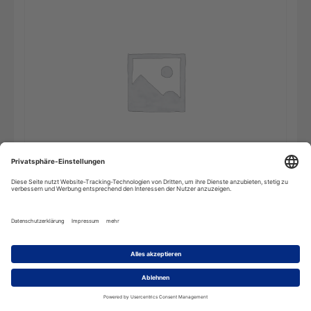
Wörterbuch
In den Warenkorb
der
Kraftfahrzeugtechnik
-
Einzelplatz
Menge
Beschreibung