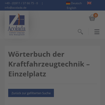
+49 - (0)911 / 37 66 75 - 0
|
Deutsch
info@acolada.de
English
0
Suchen
Wörterbuch der
Kraftfahrzeugtechnik –
Einzelplatz
Zurück zur gefilterten Suche