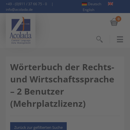
+49 - (0)911 / 37 66 75 - 0
|
Deutsch
info@acolada.de
English
0
Suchen
Wörterbuch der Rechts-
und Wirtschaftssprache
– 2 Benutzer
(Mehrplatzlizenz)
Zurück zur gefilterten Suche