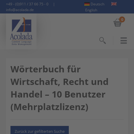
+49 - (0)911 / 37 66 75 - 0
|
Deutsch
info@acolada.de
English
0
Suchen
Wörterbuch für
Wirtschaft, Recht und
Handel – 10 Benutzer
(Mehrplatzlizenz)
Zurück zur gefilterten Suche