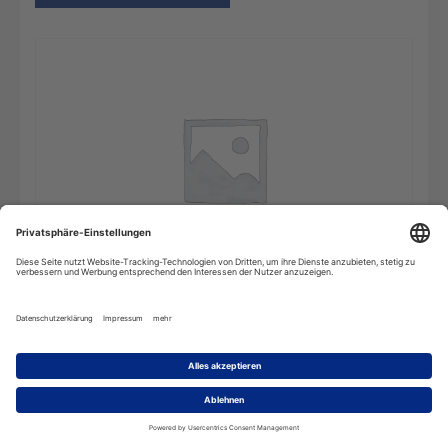
Wörterbuch
In den Warenkorb
für
Wirtschaft,
Recht
und
Handel
-