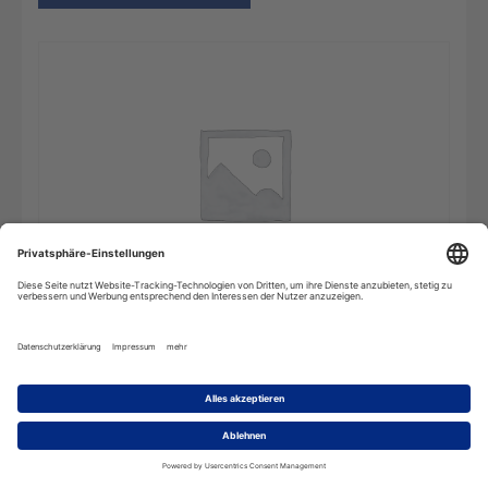
Wörterbuch
In den Warenkorb
für
Wirtschaft,
Recht
und
Handel
-