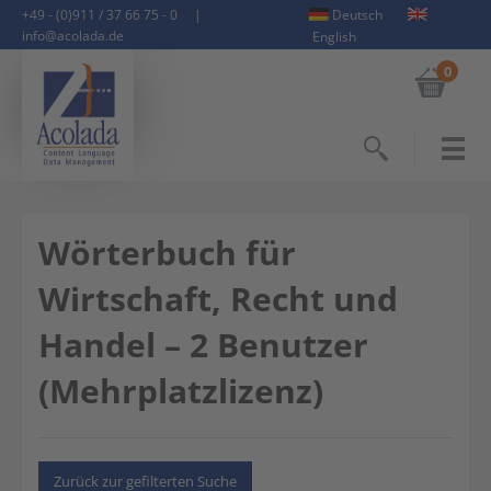
+49 - (0)911 / 37 66 75 - 0
|
Deutsch
info@acolada.de
English
0
Suchen
Wörterbuch für
Wirtschaft, Recht und
Handel – 2 Benutzer
(Mehrplatzlizenz)
Zurück zur gefilterten Suche