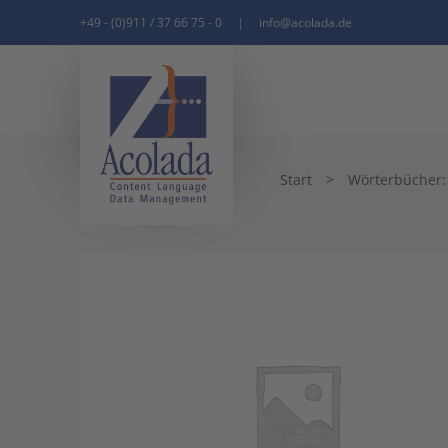
+49 - (0)911 / 37 66 75 - 0
|
info@acolada.de
Start
>
Wörterbücher: q