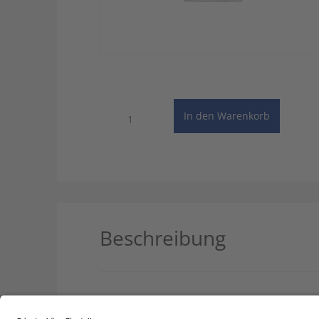
Wörterbuch
In den Warenkorb
zur
Bankenaufsicht/Basel
III
-
Online
Wörterbuch
Menge
Beschreibung