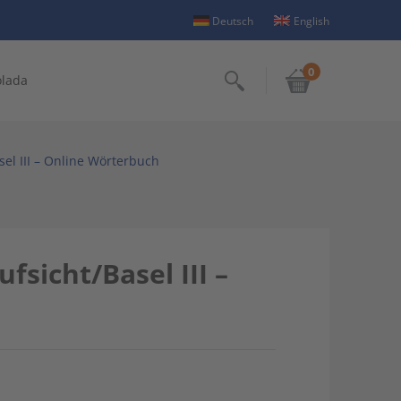
Deutsch
English
0
olada
Suchen
el III – Online Wörterbuch
sicht/Basel III –