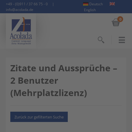
+49 - (0)911 / 37 66 75 - 0
|
Deutsch
info@acolada.de
English
0
Suchen
Zitate und Aussprüche –
2 Benutzer
(Mehrplatzlizenz)
Zurück zur gefilterten Suche