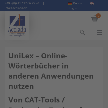
+49 - (0)911 / 37 66 75 - 0
|
Deutsch
info@acolada.de
English
0
Suchen
UniLex – Online-
Wörterbücher in
anderen Anwendungen
nutzen
Von CAT-Tools /