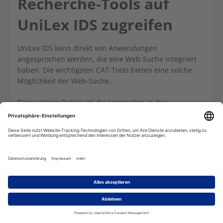
Recherche-Tools auf
UniLex IDS zugreifen
UniLex IDS kann direkt von Anwendungen
angesprochen werden, die eine Web-Suche integriert
haben. Die wichtigsten CAT-Tools bieten eine solche
Möglichkeit der Web-Suche.
Eine weitere Option ist die Integration in das
Recherche-Tool Omni-Lookup. Damit kann in beliebigen
Windows-Anwendungen über eine Tastenkombination
in den Wörterbüchern nachgeschlagen werden.
Für die Konfiguration der Web-Suche benötigen Sie die
URL, unter der Sie auf
UniLex IDS
zugreifen, sowie die
Zugangsdaten.
Hier sind einige Zugangsarten beispielhaft dargestellt:
UniLex in SDL-Studio nutzen