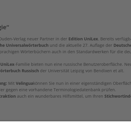
ie“
 Duden-Verlag neuer Partner in der
Edition UniLex
. Bereits verfüg
he Universalwörterbuch
und die aktuelle 27. Auflage der
Deutsch
sprachigen Wörterbüchern auch in den Standardwerken für die de
r
UniLex
-Familie bieten nun eine russische Benutzeroberfläche. Ne
örterbuch Russisch
der Universität Leipzig von Bendixen et alt.
ung:
Mit
Velingua
können Sie nun in einer eigenständigen Oberflä
er gegen eine vorhandene Terminologiedatenbank prüfen.
traktion
auch ein wunderbares Hilfsmittel, um Ihren
Stichwortind