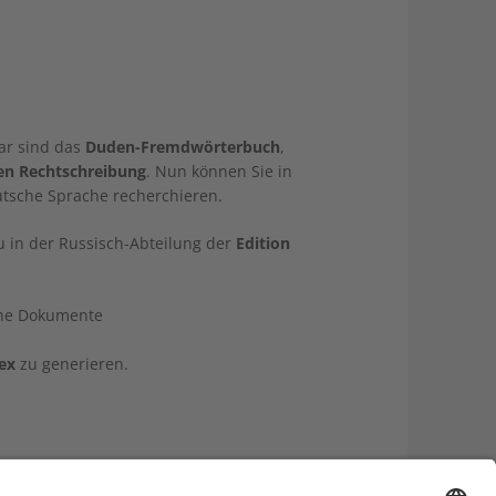
bar sind das
Duden-Fremdwörterbuch
,
en Rechtschreibung
. Nun können Sie in
utsche Sprache recherchieren.
u in der Russisch-Abteilung der
Edition
che Dokumente
ex
zu generieren.