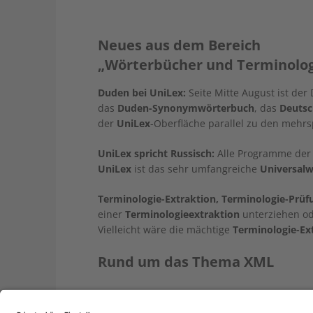
Neues aus dem Bereich
„Wörterbücher und Terminolog
Duden bei UniLex:
Seite Mitte August ist der
das
Duden-Synonymwörterbuch
, das
Deutsc
der
UniLex
-Oberfläche parallel zu den mehr
UniLex spricht Russisch:
Alle Programme de
UniLex
ist das sehr umfangreiche
Universalw
Terminologie-Extraktion, Terminologie-Prüf
einer
Terminologieextraktion
unterziehen od
Vielleicht wäre die mächtige
Terminologie-Ex
Rund um das Thema XML