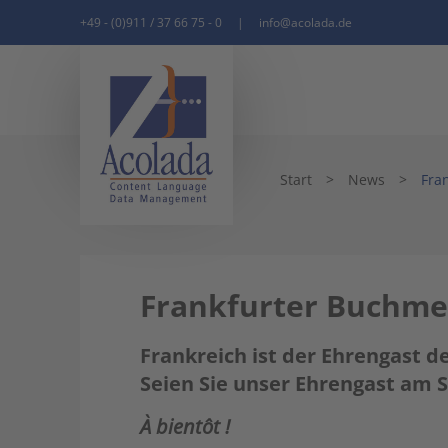
+49 - (0)911 / 37 66 75 - 0
|
info@acolada.de
Start
>
News
>
Fra
Frankfurter Buchmes
Frankreich ist der Ehrengast d
Seien Sie unser Ehrengast am St
À bientôt !