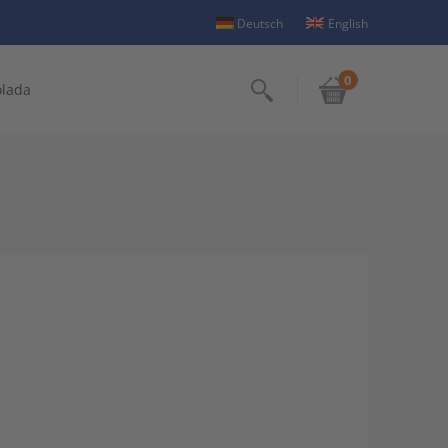
Deutsch
English
0
olada
Suchen