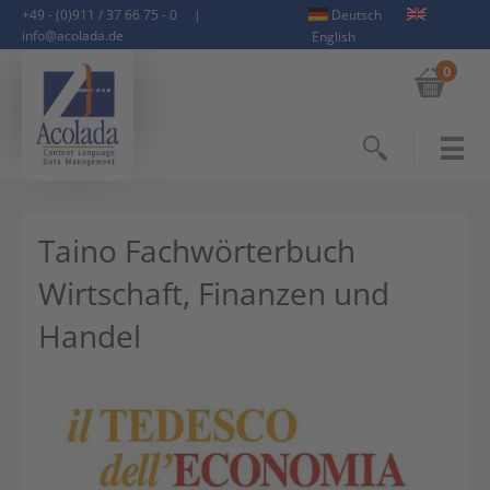
+49 - (0)911 / 37 66 75 - 0
|
Deutsch
info@acolada.de
English
0
Suchen
Taino Fachwörterbuch
Wirtschaft, Finanzen und
Handel