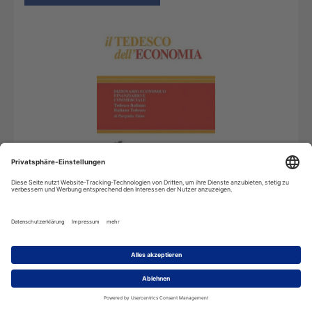
Online Wörterbuch
Abonnement inkl. automatischer Datenaktualisierung
22,26
€
*
pro Jahr
In den Warenkorb