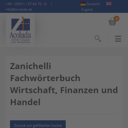
+49 - (0)911 / 37 66 75 - 0
|
Deutsch
info@acolada.de
English
0
Suchen
Zanichelli
Fachwörterbuch
Wirtschaft, Finanzen und
Handel
Zurück zur gefilterten Suche