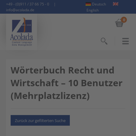
+49 - (0)911 / 37 66 75 - 0
|
Deutsch
info@acolada.de
English
0
Suchen
Wörterbuch Recht und
Wirtschaft – 10 Benutzer
(Mehrplatzlizenz)
Zurück zur gefilterten Suche