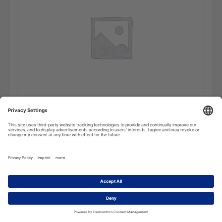
Gran
Add to cart
Diccionario
Técnico
-
Online
Subscription
quantity
Description