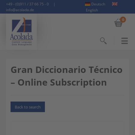
+49 - (0)911 / 37 66 75 - 0
|
Deutsch
info@acolada.de
English
0
Search
Gran Diccionario Técnico
– Online Subscription
Back to search