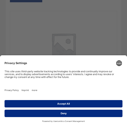
Il
Add to cart
Boch
maggiore:
Dizionario
Italiano-
Francese-
Italiano