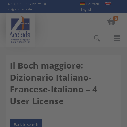
+49 - (0)911 / 37 66 75 - 0
|
Deutsch
info@acolada.de
English
0
Search
Il Boch maggiore:
Dizionario Italiano-
Francese-Italiano – 4
User License
Back to search