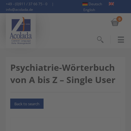
+49 - (0)911 / 37 66 75 - 0
|
Deutsch
info@acolada.de
English
0
Search
Psychiatrie-Wörterbuch
von A bis Z – Single User
Back to search