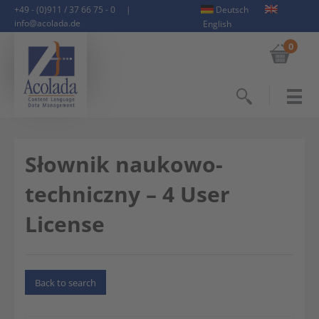
+49 - (0)911 / 37 66 75 - 0
|
Deutsch
info@acolada.de
English
0
Search
Słownik naukowo-
techniczny – 4 User
License
Back to search