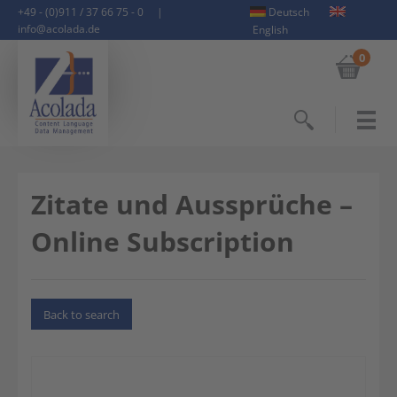
+49 - (0)911 / 37 66 75 - 0
|
Deutsch
info@acolada.de
English
0
Search
Zitate und Aussprüche –
Online Subscription
Back to search