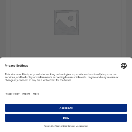
Zitate
Add to cart
und
Aussprüche
-
Online
Subscription
quantity
Description